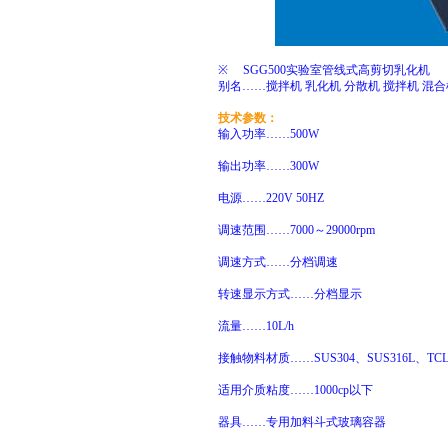
※ SGG500实验室管线式高剪切乳化机
别名……
搅拌机
乳化机
分散机
搅拌机
混合
技术参数：
输入功率……500W
输出功率……300W
电源……220V 50HZ
调速范围……7000～29000rpm
调速方式……分档调速
转速显示方式……分档显示
流量……10L/h
接触物料材质……SUS304、SUS316L、TCL
适用介质粘度……1000cp以下
器具……专用加料斗式玻璃容器