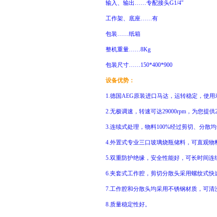
输入、输出……专配接头G1/4″
工作架、底座……有
包装……纸箱
整机重量……8Kg
包装尺寸……150*400*900
设备优势：
1.德国AEG原装进口马达，运转稳定，使
2.无极调速，转速可达29000rpm，为您提供
3.连续式处理，物料100%经过剪切、分散
4.外置式专业三口玻璃烧瓶储料，可直观物
5.双重防护绝缘，安全性能好，可长时间连
6.夹套式工作腔，剪切分散头采用螺纹式快
7.工作腔和分散头均采用不锈钢材质，可清
8.质量稳定性好。