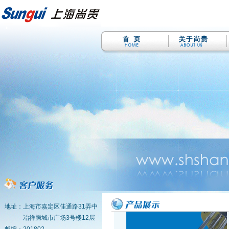
地址：上海市嘉定区佳通路31弄中
冶祥腾城市广场3号楼12层