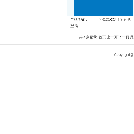
产品名称：
间歇式双定子乳化机
型 号：
共
3
条记录
首页
上一页
下一页
尾
Copyrigh