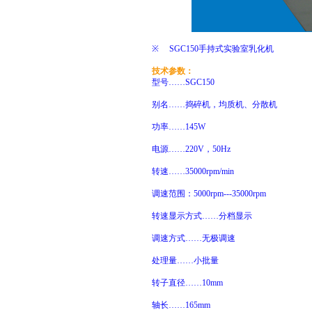
※ SGC150手持式实验室
乳化机
技术参数：
型号……SGC150
别名……捣碎机，均质机、
分散机
功率……145W
电源……220V，50Hz
转速……35000rpm/min
调速范围：5000rpm---35000rpm
转速显示方式……分档显示
调速方式……无极调速
处理量……小批量
转子直径……
10mm
轴长……165mm