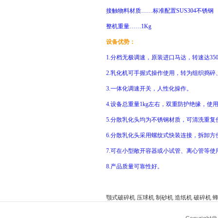
接触物料材质……标准配置SUS304不锈钢
整机重量……1Kg
设备优势：
1.分档无极调速，原装进口马达，转速达3500
2.
乳化机
可手握式操作使用，转为组织捣碎
3.一体化调速开关，人性化操作。
4.设备总重量1kg左右，双重防护绝缘，使
5.分散乳化头均为不锈钢材质，可清洗重复
6.分散乳化头采用螺纹式快装连接，拆卸方
7.可在小型敞开容器或小试管、离心管等使
8.产品质量可靠性好。
颚式破碎机
压球机
制砂机
造纸机
破碎机